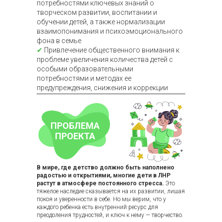
потребностями ключевых знаний о
Развитие мелкомоторных и
Развитие чувства ритма,
творческом развитии, воспитании и
двигательных навыков,
музыкального и
тактильного восприятия
фонематического слуха
обучении детей, а также нормализации
взаимопонимания и психоэмоционального
фона в семье
✔
Привлечение общественного внимания к
проблеме увеличения количества детей с
особыми образовательными
потребностями и методах ее
предупреждения, снижения и коррекции
Эмоциональный
Социализация
интеллект
ПРОБЛЕМА
Навыки успешного
взаимодействия с
ПРОЕКТА
Развитие умений
окружающими,
распознавать эмоции и
сотрудничество, понимание
чувства других людей и
норм и правил
свои собственные
В мире, где детство должно быть наполнено
радостью и открытиями, многие дети в ЛНР
Скажите мне - и я з
растут в атмосфере постоянного стресса.
Это
дайте с
тяжелое наследие сказывается на их развитии, лишая
покоя и уверенности в себе. Но мы верим, что у
(китайская п
каждого ребенка есть внутренний ресурс для
преодоления трудностей, и ключ к нему — творчество.