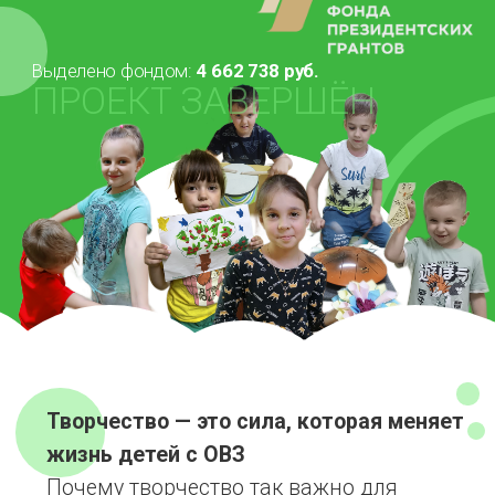
Творчество — это сила, которая меняет
жизнь детей с ОВЗ
Почему творчество так важно для
особенных детей? Потому что это не
просто рисование или музыка. Это
мощный инструмент, который помогает
ребенку развивать личность,
преодолевать трудности и раскрывать
свой уникальный потенциал.
Именно такую задачу решает наш проект
«Со-Творение». Мы помогаем детям с
особыми потребностями развить их
творческие способности, а их родителям
— получать необходимые знания и
поддержку. Навыки, которые ребята