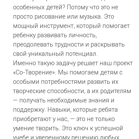
приобретают у нас, — это не только
умение творить. Это ключ к успешной
учебе и уверенному решению любых
нестандартных ситуаций в будущем.
Направления занятий
Мастерская
Рукодельная
самопознания
мастерская
дети через работу
дети через
с различными
театр, игры и
материалами
упражнения
Музыкально-
развивают
дети развивают
ритмическая
мелкую моторику,
эмоциональный