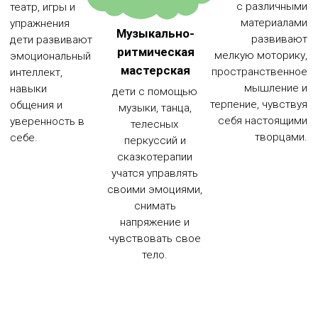
коррекционные творческие интенсивы
индивидуально и в мини-группах, в том
числе при участии родителей
✔
3840
часов коррекционно-развивающих
занятий проведено специалистами
✔
286
родителей и законных
представителей улучшили психолого-
педагогические компетенции в вопросах
коррекции, творческого развития и
воспитания детей
✔
16
трехчасовых обучающих семинаров-
тренингов проведено для групп родителей,
общим количеством 169 человек
✔
1000
методических пособий по
организации домашнего детского
творчества распространено
✔
В
100%
у детей повысилось понимание