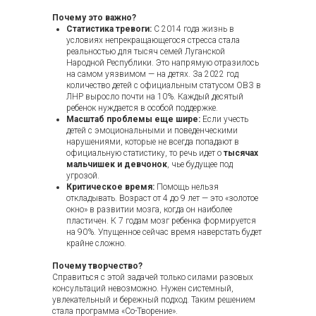
Почему это важно?
Галерея занятий
Статистика тревоги:
С 2014 года жизнь в
условиях непрекращающегося стресса стала
реальностью для тысяч семей Луганской
Народной Республики. Это напрямую отразилось
на самом уязвимом — на детях. За 2022 год
количество детей с официальным статусом ОВЗ в
ЛНР выросло почти на 10%. Каждый десятый
ребенок нуждается в особой поддержке.
Масштаб проблемы еще шире:
Если учесть
детей с эмоциональными и поведенческими
нарушениями, которые не всегда попадают в
официальную статистику, то речь идет о
тысячах
мальчишек и девчонок
, чье будущее под
угрозой.
Критическое время:
Помощь нельзя
откладывать. Возраст от 4 до 9 лет — это «золотое
окно» в развитии мозга, когда он наиболее
пластичен. К 7 годам мозг ребенка формируется
на 90%. Упущенное сейчас время наверстать будет
крайне сложно.
Почему творчество?
Справиться с этой задачей только силами разовых
консультаций невозможно. Нужен системный,
увлекательный и бережный подход. Таким решением
стала программа «Со-Творение».