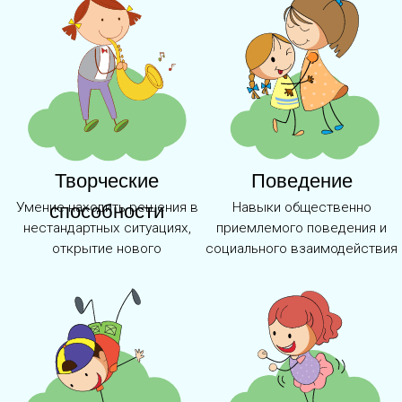
Луганская Региональная Общественная
Организация «Институт развития ребенка
и семьи «Семь-Я»
Юридический адрес:
РФ, ЛНР, г. Луганск,
ул. Годуванцева 1,
пом. 1
Соцсети:
Телефон:
+7 959 150-66-88
ИНН: 9403022726,
E-mail:
КПП: 940301001,
semyalg@ya.ru
ОГРН: 1229400092404
© ЛРОО "ИРРИС "Семь-Я" 2025