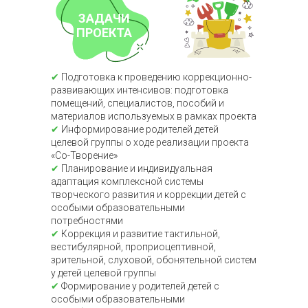
духовно-нравственным
прекрасного, обогащение
ценностям российской
ощущений, познание себя
ЗАДАЧИ
культуры
ПРОЕКТА
✔
Подготовка к проведению коррекционно-
развивающих интенсивов: подготовка
помещений, специалистов, пособий и
материалов используемых в рамках проекта
✔
Информирование родителей детей
Творческие
Поведение
целевой группы о ходе реализации проекта
«Со-Творение»
Умение находить решения в
Навыки общественно
способности
✔
Планирование и индивидуальная
нестандартных ситуациях,
приемлемого поведения и
открытие нового
социального взаимодействия
адаптация комплексной системы
творческого развития и коррекции детей с
особыми образовательными
потребностями
✔
Коррекция и развитие тактильной,
вестибулярной, проприоцептивной,
зрительной, слуховой, обонятельной систем
у детей целевой группы
✔
Формирование у родителей детей с
Моторика
Ритмика
особыми образовательными