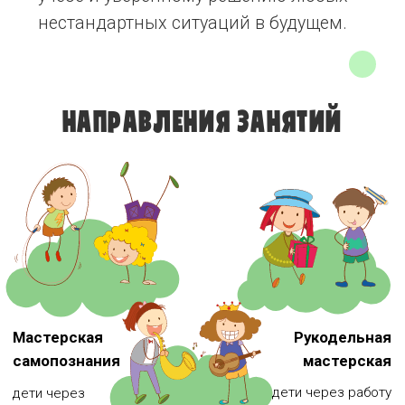
мастерская
пространственное
интеллект,
мышление и
навыки
дети с помощью
терпение, чувствуя
общения и
музыки, танца,
себя настоящими
уверенность в
телесных
творцами.
себе.
перкуссий и
сказкотерапии
учатся управлять
своими эмоциями,
снимать
напряжение и
чувствовать свое
тело.
РЕЗУЛЬТАТЫ
ПРОЕКТА:
✔
160
детей прошли 1-месячные