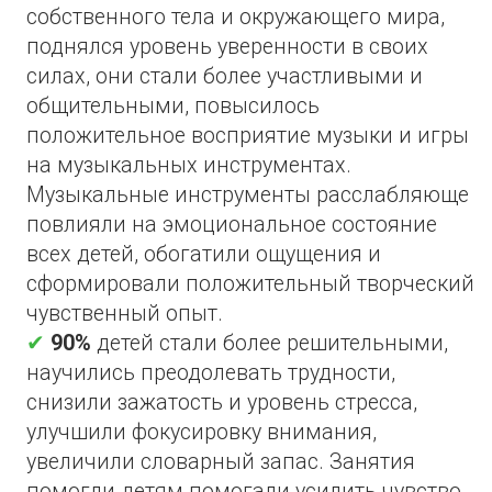
Благодарность от председателя
общественной палаты Луганской
Народной Республики за реализацию
проекта
«Со-Творение»