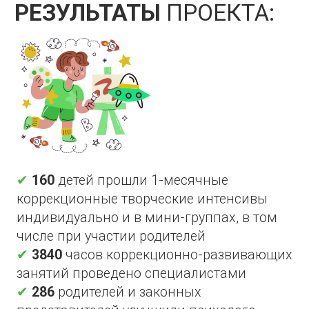
собственного тела и окружающего мира,
поднялся уровень уверенности в своих
силах, они стали более участливыми и
общительными, повысилось
положительное восприятие музыки и игры
на музыкальных инструментах.
Музыкальные инструменты расслабляюще
повлияли на эмоциональное состояние
всех детей, обогатили ощущения и
сформировали положительный творческий
чувственный опыт.
✔
90%
детей стали более решительными,
научились преодолевать трудности,
снизили зажатость и уровень стресса,
улучшили фокусировку внимания,
увеличили словарный запас. Занятия
помогли детям помогали усилить чувство
собственной ценности, укрепить
внутренний порядок и контроль.
✔
95%
родителей не только услышали
важную теоретически информацию, но
самое главное получили практический
чувственный опыт по взаимодействию с