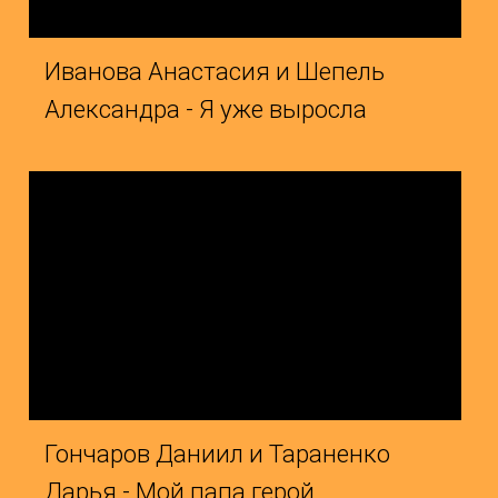
ончаров Даниил и Тараненко
Соболь 
арья - Мой папа герой
Я любл