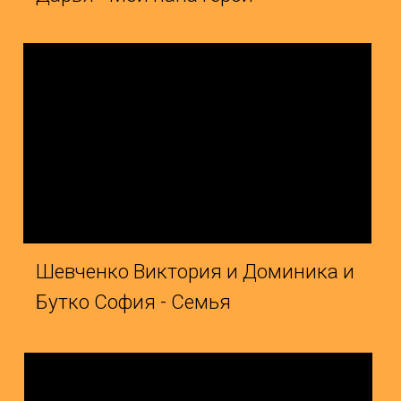
евченко Виктория и Доминика и
Ансамбл
утко София - Семья
Ульяна 
акуленко Анастасия и Кравцова
Ефимов 
нгелина - Мальчонка
А река 