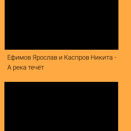
ко Егор и Перепёлкина Лина
да о матери