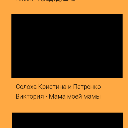
Солоха Кристина и Петренко
Ш
Виктория - Мама моей мамы
Б
Шаповаленко Элина и Гамбаль
В
Диана - Родина внутри
А