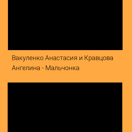
евмывака Камилла и Сердюкова
Сергиен
ия - Блокада
- Балла