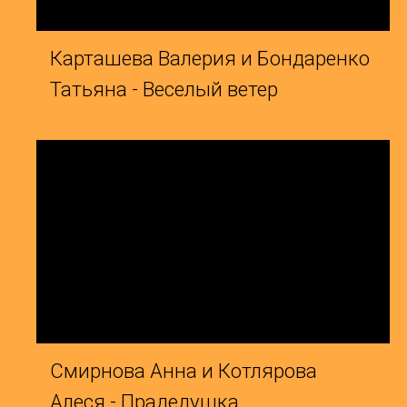
Смирнова Анна и Котлярова
Г
Алеся - Прадедушка
Д