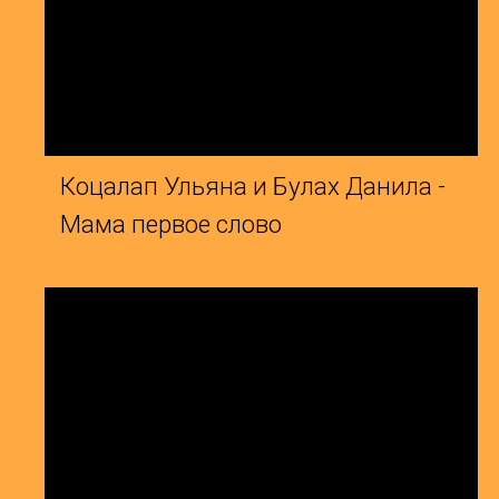
Коцалап Ульяна и Булах Данила -
Г
Мама первое слово
А
Карташева Валерия и Бондаренко
И
Татьяна - Веселый ветер
А