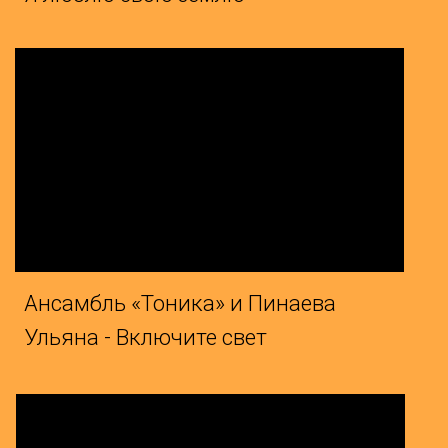
ь «Тоника» и Пинаева
- Включите свет
Ярослав и Каспров Никита -
течёт