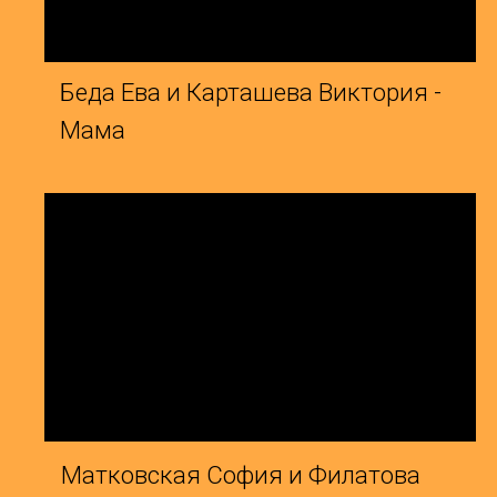
Матковская София и Филатова
Ж
Светлана - Лебеди
О
Богданова Елизавета и Морослип
Х
Элеонора - Город влюбленных
С
людей