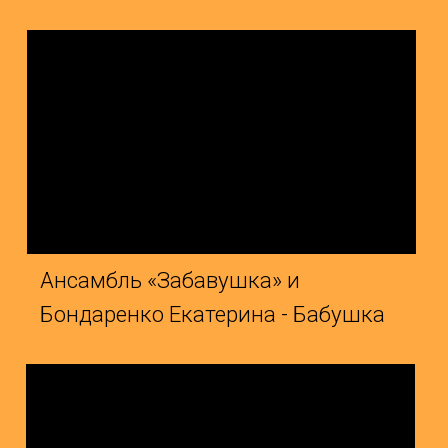
нсамбль «Забавушка» и
Герасим
ондаренко Екатерина - Бабушка
Тимур -