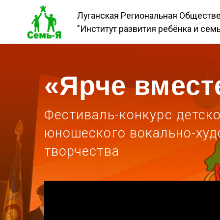
Луганская Региональная Общественная 
"Институт развития ребёнка и семьи "Сем
«Ярче вместе»
Фестиваль-конкурс детского 
юношеского вокально-художе
творчества