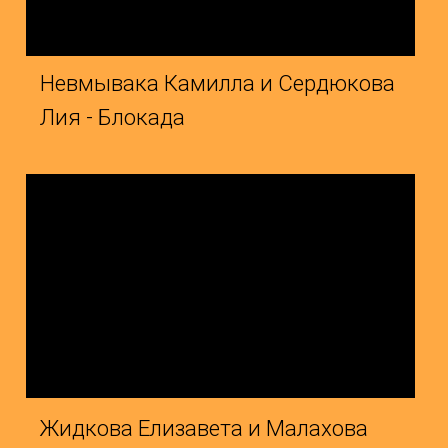
идкова Елизавета и Малахова
Гончаро
ливия - Дети мира
Ульяна 
арьковская Злата и Демьяненко
Гайдай 
офия - Мы вместе
Мама и