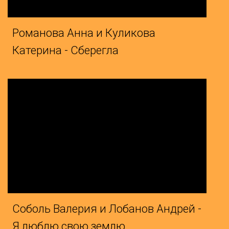
Валерия и Лобанов Андрей -
ю свою землю