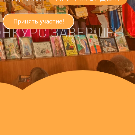
ь участие!
РС ЗАВЕРШЁН