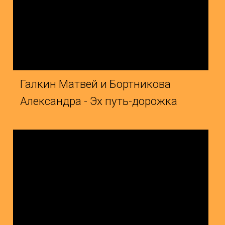
алкин Матвей и Бортникова
Руднева
лександра - Эх путь-дорожка
Мама
ванова Анастасия и Шепель
Романов
лександра - Я уже выросла
Катерин