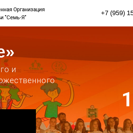
Организация
+7 (959) 150-66-88
ь-Я"
и
ственного
14 
г. Луга