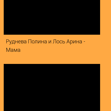
 Полина и Лось Арина -
а Анна и Куликова
а - Сберегла