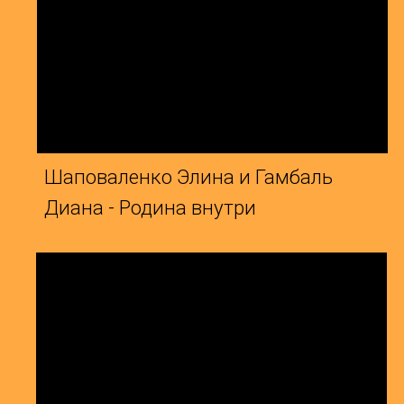
Беда Ева и Карташева Виктория -
Н
Мама
Л