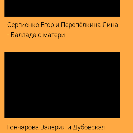
ва Валерия и Дубовская
- Мама моя
Кира и Блинова Александра -
нстаграма